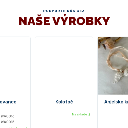
PODPORTE NÁS CEZ
NAŠE VÝROBKY
kovanec
Kolotoč
Anjelské k
Na sklade :)
1 WA0016
1 WA0015
 WA0017