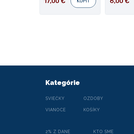
17,00 €
6,00 €
KÚPIŤ
Kategórie
SVIEČKY
OZDOBY
VIANOCE
KOŠÍKY
2% Z DANE
KTO SME