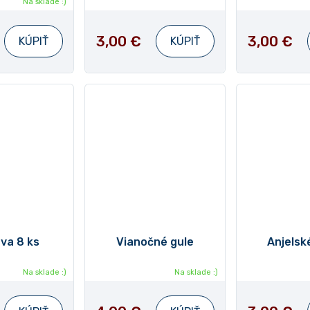
Na sklade :)
3,00 €
3,00 €
KÚPIŤ
KÚPIŤ
va 8 ks
Vianočné gule
Anjelské
Na sklade :)
Na sklade :)