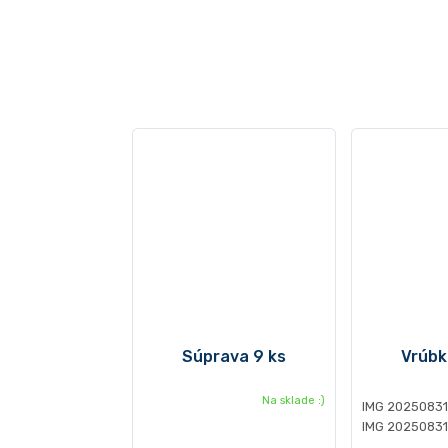
Súprava 9 ks
Vrúb
Na sklade :)
IMG 2025083
IMG 2025083
IMG 20250831