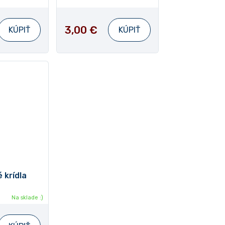
3,00 €
KÚPIŤ
KÚPIŤ
 krídla
Na sklade :)