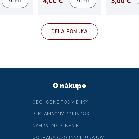
4,00 €
3,00 €
KÚPIŤ
KÚPIŤ
CELÁ PONUKA
O nákupe
OBCHODNÉ PODMIENKY
REKLAMAČNÝ PORIADOK
NÁHRADNÉ PLNENIE
OCHRANA OSOBNÝCH ÚDAJOV