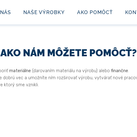
 NÁS
NAŠE VÝROBKY
AKO POMÔCŤ
KON
AKO NÁM MÔŽETE POMÔCŤ?
poriť
materiálne
(darovaním materiálu na výrobu) alebo
finančne
.
e dobrú vec a umožníte ním rozširovať výrobu, vytvárať nové praco
e ktorý sme vznikli.